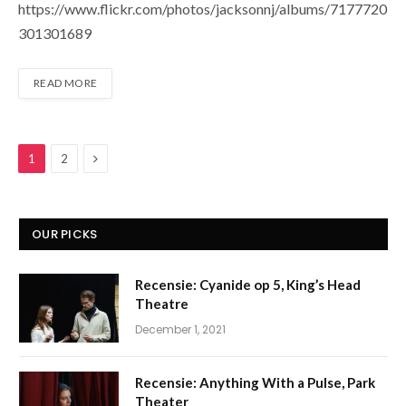
https://www.flickr.com/photos/jacksonnj/albums/7177720
301301689
READ MORE
Next
1
2
OUR PICKS
Recensie: Cyanide op 5, King’s Head
Theatre
December 1, 2021
Recensie: Anything With a Pulse, Park
Theater