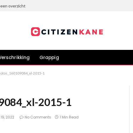
 een overzicht
Verschrikking
Grappig
hotos_160109084_xl-2015-1
9084_xl-2015-1
19, 2022
No Comments
1 Min Read