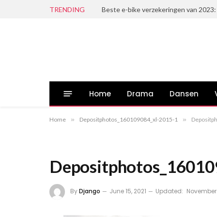
TRENDING
Beste e-bike verzekeringen van 2023:
Home
Drama
Dansen
Home
»
Depositphotos_160109084_xl-2015-1
»
Depositp
Depositphotos_16010
By
Django
June 15, 2021
Updated:
November 