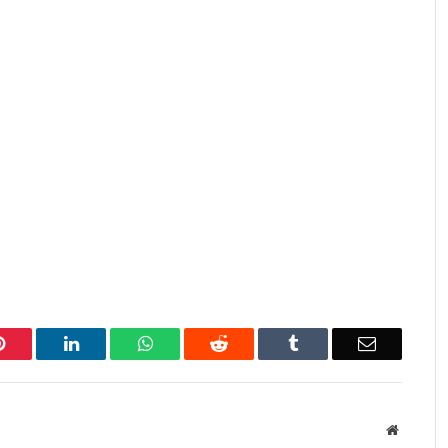
Pinterest
LinkedIn
WhatsApp
Reddit
Tumblr
Email
Website