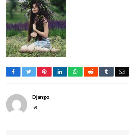
Facebook
Twitter
Pinterest
LinkedIn
WhatsApp
Reddit
Tumblr
Emai
Django
Website