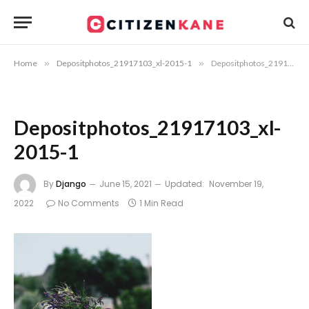
Home
»
Depositphotos_21917103_xl-2015-1
»
Depositphotos_21917103_xl-2015-1
Depositphotos_21917103_xl-
2015-1
By
Django
June 15, 2021
Updated:
November 19,
2022
No Comments
1 Min Read