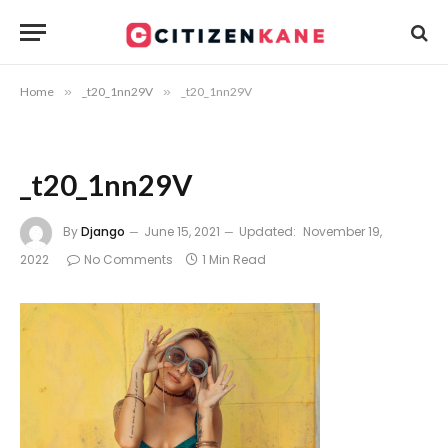
Home
»
_t20_1nn29V
»
_t20_1nn29V
_t20_1nn29V
By
Django
June 15, 2021
Updated:
November 19,
2022
No Comments
1 Min Read