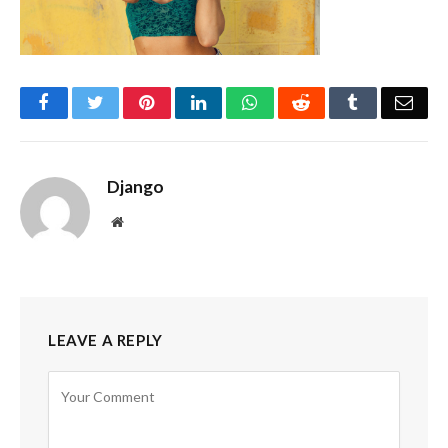
Facebook
Twitter
Pinterest
LinkedIn
WhatsApp
Reddit
Tumblr
Emai
Django
Website
LEAVE A REPLY