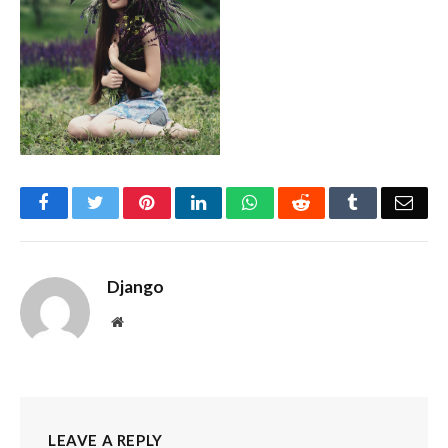
Facebook
Twitter
Pinterest
LinkedIn
WhatsApp
Reddit
Tumblr
Emai
Django
Website
LEAVE A REPLY