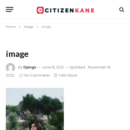
Home
»
image
»
image
image
By
Django
June 16, 2021
Updated:
November 19,
2022
No Comments
1 Min Read